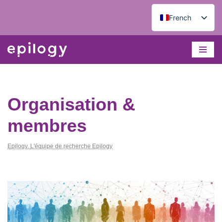
French
Aller
English
au
contenu
Organisation &
membres
Epilogy
,
L'équipe de recherche Epilogy