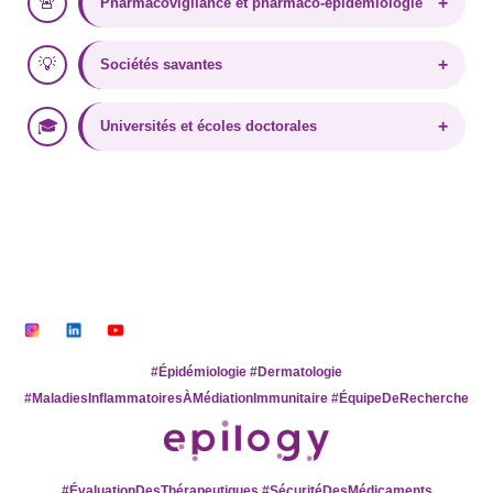
🚨️
+
Pharmacovigilance et pharmaco-épidémiologie
💡
+
Sociétés savantes
🎓
+
Universités et écoles doctorales
#Épidémiologie #Dermatologie
#MaladiesInflammatoiresÀMédiationImmunitaire #ÉquipeDeRecherche
#ÉvaluationDesThérapeutiques #SécuritéDesMédicaments