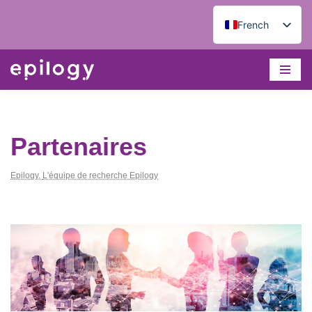
French
Aller
English
au
contenu
Partenaires
Epilogy
,
L'équipe de recherche Epilogy