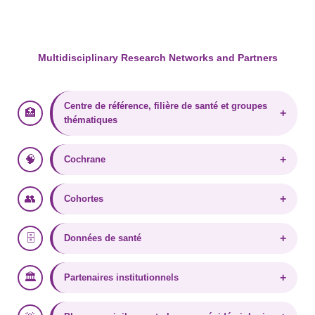
Multidisciplinary Research Networks and Partners
Centre de référence, filière de santé et groupes
🏥
+
thématiques
🧠️
+
Cochrane
👥
+
Cohortes
🗄️
+
Données de santé
🏛️
+
Partenaires institutionnels